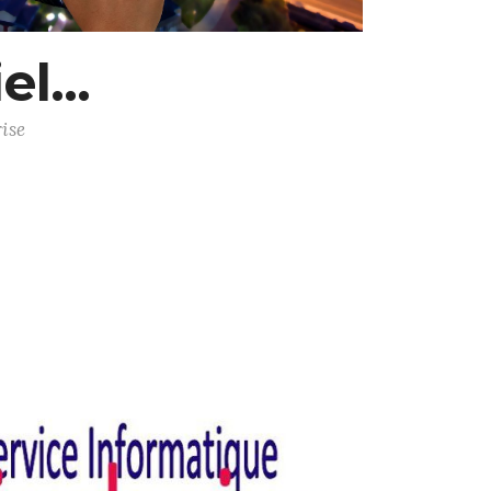
l...
ise