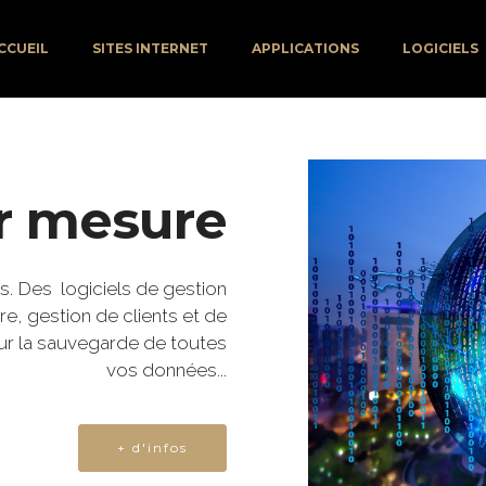
CCUEIL
SITES INTERNET
APPLICATIONS
LOGICIELS
ur mesure
s. Des logiciels de gestion
re, gestion de clients et de
pour la sauvegarde de toutes
vos données...
+ d'infos