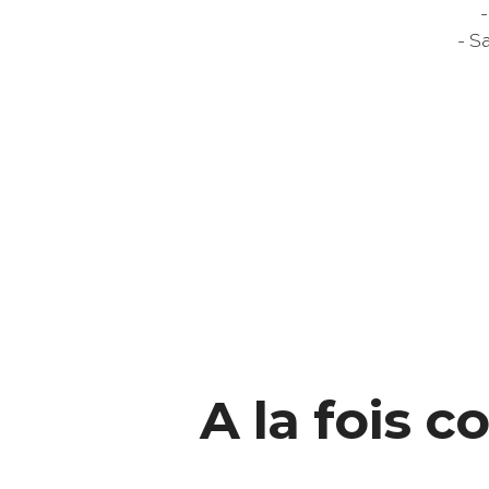
-
- S
A la fois c