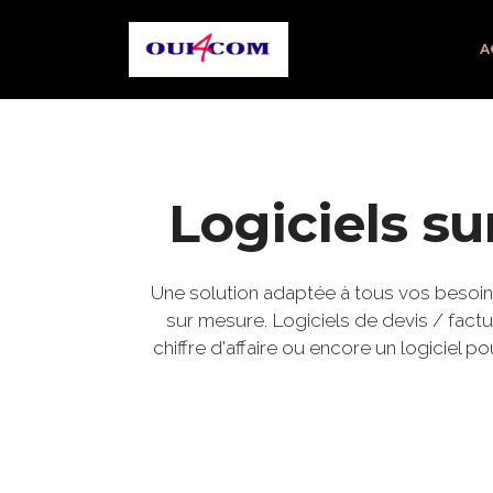
Oui4Com Création de sites Internet, Evreux, Nicolas Cochois
A
Logiciels s
Une solution adaptée à tous vos besoin
sur mesure. Logiciels de devis / factu
chiffre d'affaire ou encore un logiciel 